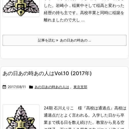
した。
岩崎小，稲東中そして稲高と変わった
経歴の持ち主です。高校卒業と同時に稲築を
離れましたので大し ...
記事を読む
あの日あの時あの ...
あの日あの時あの人はVol.10 (2017年)

2017/08/11

あの日あの時あの人は
,
東京支部
24期 石川えりこ 様『高校は通過点』
高校は
通過点だとよく言われる。
入学した日から卒
業まで残る日を数え続けた。
教室から見る空