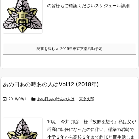
の皆様もご確認ください
スケジュール詳細
記事を読む
2019年東京支部活動予定
あの日あの時あの人はVol.12 (2018年)

2018/08/11

あの日あの時あの人は
,
東京支部
10期 今井 邦彦 様『故郷を想う』
私は父が
稲高に転任になったのに伴い、稲築の岩崎で
小学３年から高校３年まで約10年間生活しま