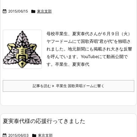

2015/06/15

東京支部
母校卒業生、夏実泰代さんが６月９日（火）
ヤフードームにて国歌斉唱”君が代”を独唱さ
れました。
地元新聞にも掲載され大きな反響
を呼んでいます。
YouTubeにて動画公開で
す。
卒業生、夏実泰代
記事を読む
卒業生 国歌斉唱ドームに響く
夏実泰代様の応援行ってきました

2015/06/03

東京支部