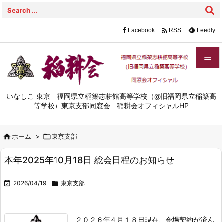

Facebook
Feedly
RSS


メニュ
いなしこ 東京 福岡県立稲築志耕館高等学校（@旧福岡県立稲築高

等学校）東京支部同窓会 稲耕会オフィシャルHP
サイド


ホーム
>

東京支部
前へ

本年2025年10月18日 総会日程のお知らせ
次へ


2026/04/19

東京支部
検索
２０２６年４月１８日現在、会場契約が済ん