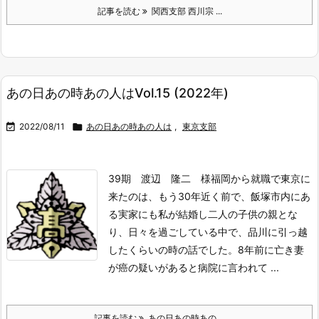
記事を読む
関西支部 西川宗 ...
あの日あの時あの人はVol.15 (2022年)

2022/08/11

あの日あの時あの人は
,
東京支部
39期 渡辺 隆二 様
福岡から就職で東京に
来たのは、もう30年近く前で、飯塚市内にあ
る実家にも私が結婚し二人の子供の親とな
り、日々を過ごしている中で、品川に引っ越
したくらいの時の話でした。8年前に亡き妻
が癌の疑いがあると病院に言われて ...
記事を読む
あの日あの時あの ...