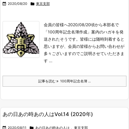

2020/08/20

東京支部
会員の皆様へ
2020/08/20頃から本部名で
「100周年記念名簿作成」案内のハガキを発
送されたそうです。
皆様には随時到着すると
思いますが、会員の皆様からお問い合わせが
多々ございますのでご説明させていただきま
す ...
記事を読む
100周年記念名簿 ...
あの日あの時あの人はVol.14 (2020年)

2020/08/11

あの日あの時あの人は
,
東京支部