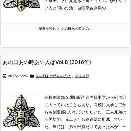
の様子。
下に見える四角の白ガエルが住んで
いると聞いた池。
自転車置き場の ...
記事を読む
あの日あの時あの ...
あの日あの時あの人はVol.8 (2016年)

2017/06/25

あの日あの時あの人は
,
東京支部
稲校剣道部 22期 新谷 逸男様
中学から剣道部
に入っていたこともあり、高校に入学してか
らも剣道部にいれていただいた。三人兄弟の
三男坊で、兄二人とも剣道部に所属してい
た。当時は、男性部員だけであった私が、三