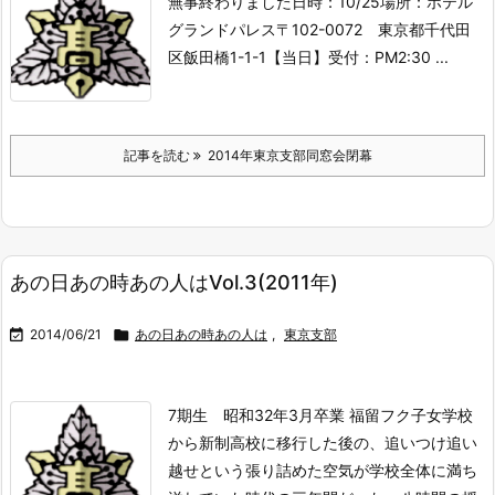
無事終わりました
日時：10/25
場所：ホテル
グランドパレス
〒102-0072 東京都千代田
区飯田橋1-1-1
【当日】
受付：PM2:30 ...
記事を読む
2014年東京支部同窓会閉幕
あの日あの時あの人はVol.3(2011年)

2014/06/21

あの日あの時あの人は
,
東京支部
7期生 昭和32年3月卒業 福留フク子
女学校
から新制高校に移行した後の、追いつけ追い
越せという張り詰めた空気が学校全体に満ち