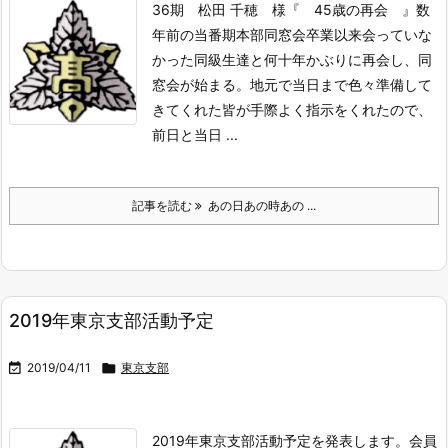
36期 松田 千穂 様『 45歳の再会 』
数
年前の当番期本部同窓会
卒業以来会っていな
かった同級生達と何十年かぶりに再会し、同
窓会が始まる。
地元で当日まで色々準備して
きてくれた皆が手際よく指示をくれたので、
前日と当日 ...
記事を読む
あの日あの時あの ...
2019年東京支部活動予定

2019/04/11

東京支部
2019年東京支部活動予定を発表します。
会員