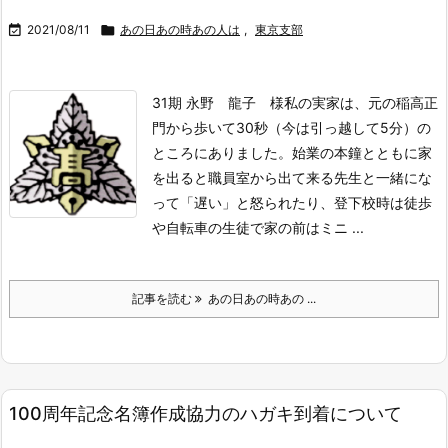

2021/08/11

あの日あの時あの人は
,
東京支部
31期 永野 龍子 様
私の実家は、元の稲高正
門から歩いて30秒（今は引っ越して5分）の
ところにありました。始業の本鐘とともに家
を出ると職員室から出て来る先生と一緒にな
って「遅い」と怒られたり、登下校時は徒歩
や自転車の生徒で家の前はミニ ...
記事を読む
あの日あの時あの ...
100周年記念名簿作成協力のハガキ到着について