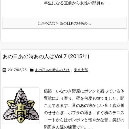
年生になる直前から女性の部員も ...
記事を読む
あの日あの時あの ...
あの日あの時あの人はVol.7 (2015年)

2017/06/25

あの日あの時あの人は
,
東京支部
稲築・いなつき
野原にポツンと残っている体
育館に走り寄り、壁を何度も撫でました。聞
こえてきます、昔のあの懐かしい音！
嘉麻川
のせせらぎ、ポプラの囁き、すぐ横のテニス
コートからはポンポンと軽やかな音、笑顔の
満田さん達の練習です。 ...