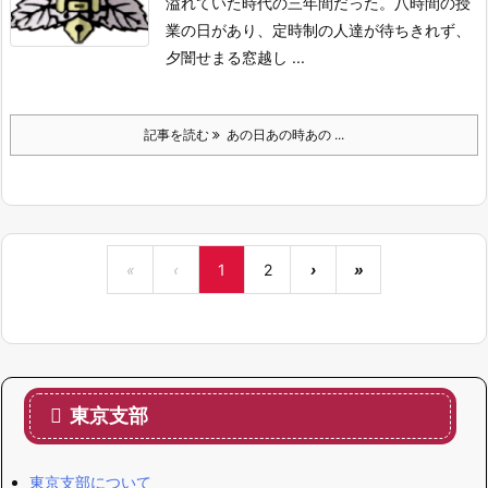
溢れていた時代の三年間だった。八時間の授
業の日があり、定時制の人達が待ちきれず、
夕闇せまる窓越し ...
記事を読む
あの日あの時あの ...
«
‹
1
2
›
»
東京支部
東京支部について