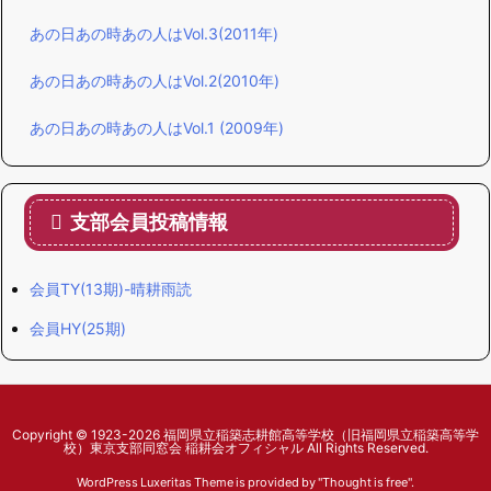
あの日あの時あの人はVol.3(2011年)
あの日あの時あの人はVol.2(2010年)
あの日あの時あの人はVol.1 (2009年)
支部会員投稿情報
会員TY(13期)-晴耕雨読
会員HY(25期)
Copyright ©
1923
-2026
福岡県立稲築志耕館高等学校（旧福岡県立稲築高等学
校）東京支部同窓会 稲耕会オフィシャル
All Rights Reserved.
WordPress Luxeritas Theme is provided by "
Thought is free
".