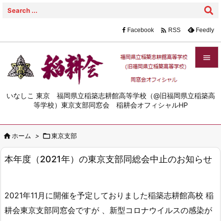

Facebook
Feedly
RSS


メニュ
いなしこ 東京 福岡県立稲築志耕館高等学校（@旧福岡県立稲築高

等学校）東京支部同窓会 稲耕会オフィシャルHP
サイド


ホーム
>

東京支部
前へ

本年度（2021年）の東京支部同総会中止のお知らせ
次へ

検索
2021年11月に開催を予定しておりました稲築志耕館高校 稲
耕会東京支部同窓会ですが 、新型コロナウイルスの感染が